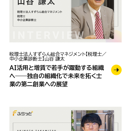
税理士法人すずらん総合マネジメント【税理士／
中小企業診断士】山谷 謙太
AI活用と増賃で若手が躍動する組織
へ——独自の組織化で未来を拓く士
業の第二創業への展望