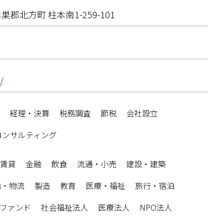
郡北方町 柱本南1-259-101
/
達
経理・決算
税務調査
節税
会社設立
コンサルティング
産賃貸
金融
飲食
流通・小売
建設・建築
輸・物流
製造
教育
医療・福祉
旅行・宿泊
ファンド
社会福祉法人
医療法人
NPO法人