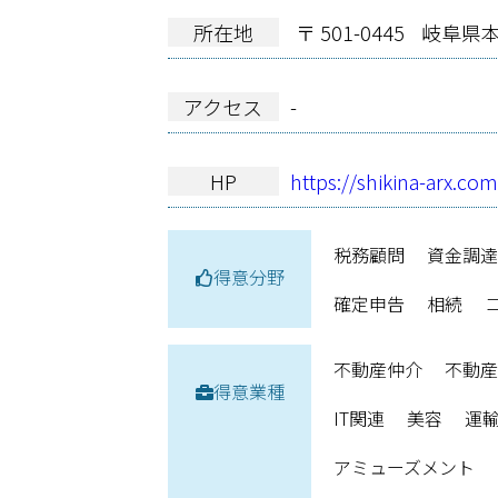
所在地
〒 501-0445
岐阜県本巣
アクセス
-
HP
https://shikina-arx.com
税務顧問
資金調
得意分野
確定申告
相続
不動産仲介
不動
得意業種
IT関連
美容
運
アミューズメント