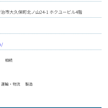
治市大久保町北ノ山24-1
ホクユービル4階
m/
立
相続
運輸・物流
製造