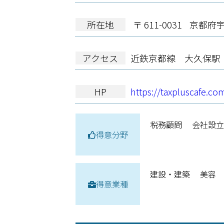
所在地
〒 611-0031
京都府宇
アクセス
近鉄京都線 大久保駅
HP
https://taxpluscafe.co
税務顧問
会社設
得意分野
建設・建築
美容
得意業種