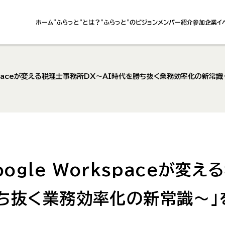
ホーム
“ふらっと”とは？
”ふらっと”のビジョン
メンバー紹介
参加企業
イ
rkspaceが変える税理士事務所DX〜AI時代を勝ち抜く業務効率化の新常
oogle Workspaceが変
勝ち抜く業務効率化の新常識～」