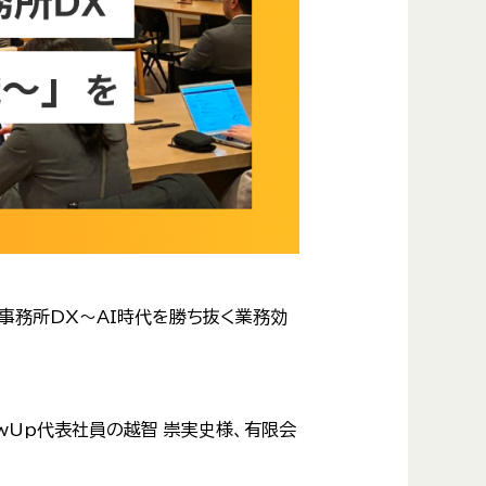
税理士事務所DX〜AI時代を勝ち抜く業務効
rowUp代表社員の越智 崇実史様、有限会